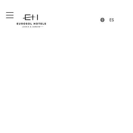
+351 244 849 849
+351 962 108 455
(Llamada a la red fija nacional)
(contacto vía WhatsApp, puede
implicar costes)
ES