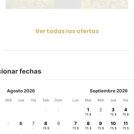
Ver todas las ofertas
cionar fechas
Agosto 2026
Septiembre 2026
Mié
Jue
Vie
Sáb
Dom
Lun
Mar
Mié
Jue
Vie
1
2
1
2
3
4
-
-
75 $
-
75 $
75 $
5
6
7
8
9
7
8
9
10
11
-
-
-
78 $
-
75 $
75 $
75 $
75 $
75 $