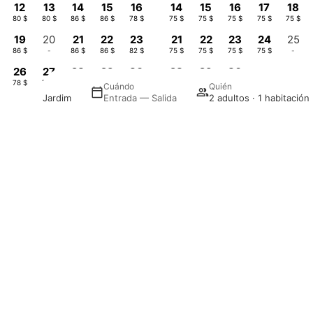
12
13
14
15
16
14
15
16
17
18
80 $
80 $
86 $
86 $
78 $
75 $
75 $
75 $
75 $
75 $
19
20
21
22
23
21
22
23
24
25
86 $
-
86 $
86 $
82 $
75 $
75 $
75 $
75 $
-
26
27
28
29
30
28
29
30
78 $
78 $
78 $
78 $
78 $
78 $
78 $
75 $
Cuándo
Quién
l Leiria & Jardim
Entrada — Salida
2 adultos · 1 habitación
—
Salida
imados en USD, por habitación, para 1 adulto , desde 1 noche (Impuestos incluid
Promoción
to · 1 habitación