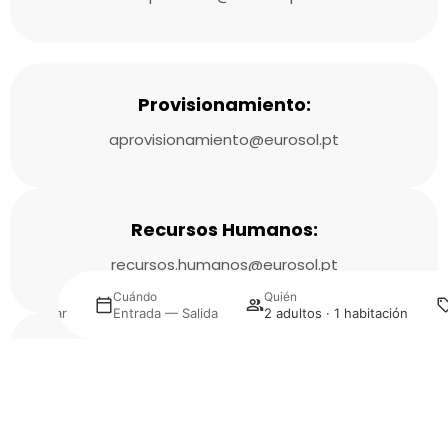
Provisionamiento:
aprovisionamiento@eurosol.pt
Recursos Humanos:
recursos.humanos@eurosol.pt
Dónde
Cuándo
Quién
Seleccionar
Entrada — Salida
2 adultos · 1 habitación
sistemas de información
Gestiona tu reserva
sistemas.informacao@eurosol.pt