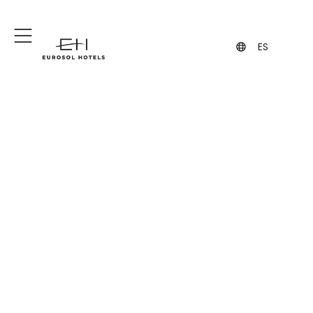
+351 244 849 849
geral@eurosol.pt
(Llamada a la red fija nacional)
ES
¿Podemos ayudarte
en algo?
Estamos aquí para ti