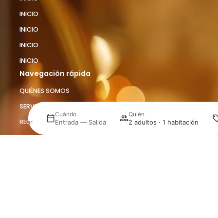
INICIO
INICIO
INICIO
INICIO
Navegación rápida
QUIÉNES SOMOS
SERVICIOS CORPORATIVOS
Dónde
Cuándo
Quién
REUNIONES Y EVENTOS
Seleccionar
Entrada — Salida
2 adultos · 1 habitación
REUNIONES Y EVENTOS
Gestiona tu reserva
EMPLEO
CONTACTOS
JORGINHO
SOSTENIBILIDAD
DETALLES Y POLÍTICAS