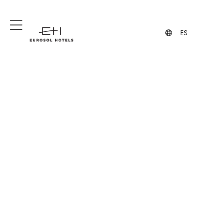
+351 244 849 849
geral@eurosol.pt
(Llamada a la red fija nacional)
ES
¿Podemos ayudarte
en algo?
Estamos aquí para ti