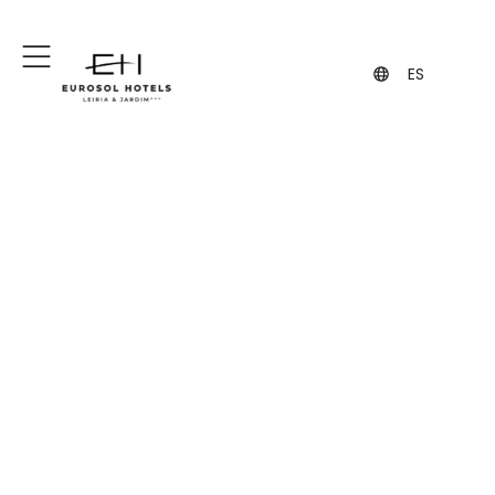
+351 244 849 849
+351 962 108 455
(Llamada a la red fija nacional)
(contacto vía WhatsApp, puede
implicar costes)
Promociones
ES
exclusivas en el Hotel
Eurosol Leiria &
Jardim
Haz que tu estancia sea aún más
especial