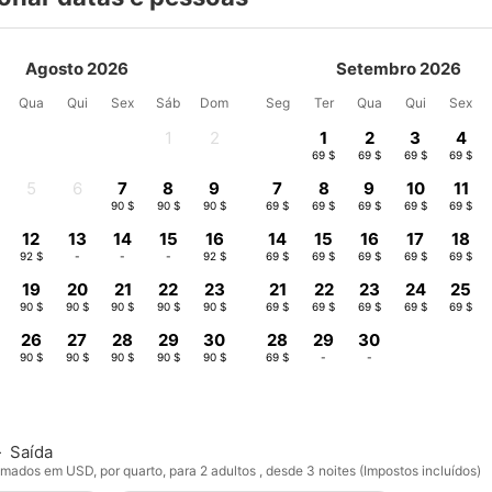
Agosto 2026
Setembro 2026
Qua
Qui
Sex
Sáb
Dom
Seg
Ter
Qua
Qui
Sex
1
2
1
2
3
4
-
-
69 $
69 $
69 $
69 $
5
6
7
8
9
7
8
9
10
11
-
-
90 $
90 $
90 $
69 $
69 $
69 $
69 $
69 $
12
13
14
15
16
14
15
16
17
18
92 $
-
-
-
92 $
69 $
69 $
69 $
69 $
69 $
19
20
21
22
23
21
22
23
24
25
90 $
90 $
90 $
90 $
90 $
69 $
69 $
69 $
69 $
69 $
26
27
28
29
30
28
29
30
90 $
90 $
90 $
90 $
90 $
69 $
-
-
—
Saída
mados em USD, por quarto, para 2 adultos , desde 3 noites (Impostos incluídos)