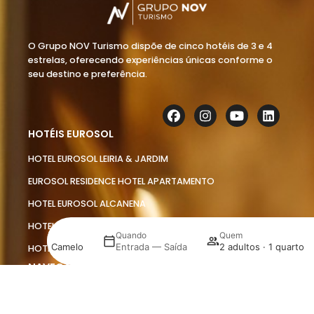
O Grupo NOV Turismo dispõe de cinco hotéis de 3 e 4
estrelas, oferecendo experiências únicas conforme o
seu destino e preferência.
HOTÉIS EUROSOL
HOTEL EUROSOL LEIRIA & JARDIM
EUROSOL RESIDENCE HOTEL APARTAMENTO
HOTEL EUROSOL ALCANENA
HOTEL EUROSOL SEIA CAMELO
nde
Quando
Quem
urosol Seia Camelo
Entrada — Saída
2 adultos · 1 quarto
HOTEL EUROSOL GOUVEIA
NAVEGAÇÃO RÁPIDA
Gerir a minha reserva
QUEM SOMOS