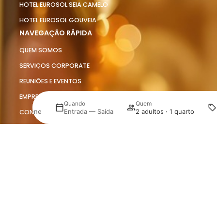
HOTEL EUROSOL SEIA CAMELO
HOTEL EUROSOL GOUVEIA
NAVEGAÇÃO RÁPIDA
QUEM SOMOS
SERVIÇOS CORPORATE
REUNIÕES E EVENTOS
EMPREGO
Onde
Quando
Quem
Selecione
Entrada — Saída
2 adultos · 1 quarto
CONTACTOS
JORGINHO
Gerir a minha reserva
SUSTENTABILIDADE
DETALHES E POLÍTICAS
AVISO LEGAL
TERMOS DE CONDIÇÕES E VENDAS
POLÍTICA DE COOKIES