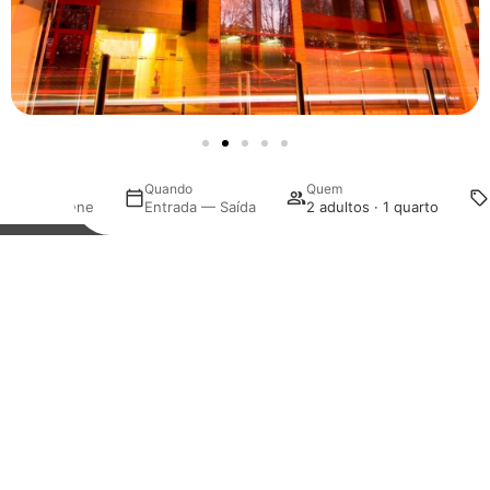
Onde
Quando
Quem
Selecione
Entrada — Saída
2 adultos · 1 quarto
Gerir a minha reserva
Subscreva a nossa newsletter
Garanta que nunca perde o melhor dos Hotéis Eurosol.
Informação atualizada, diretamente no seu email.