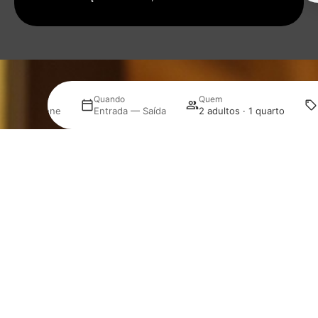
Onde
Quando
Quem
Selecione
Entrada — Saída
2 adultos · 1 quarto
Gerir a minha reserva
O Grupo NOV Turismo dispõe de cinco hotéis de 3 e 4
estrelas, oferecendo experiências únicas conforme o
seu destino e preferência.
HOTÉIS EUROSOL
HOTEL EUROSOL LEIRIA & JARDIM
EUROSOL RESIDENCE HOTEL APARTAMENTO