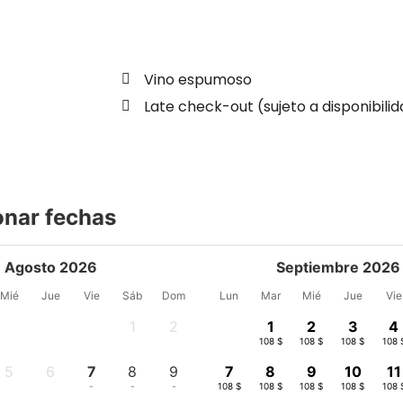
Vino espumoso
Late check-out (sujeto a disponibili
onar fechas
Agosto 2026
Septiembre 2026
Mié
Jue
Vie
Sáb
Dom
Lun
Mar
Mié
Jue
Vie
1
2
1
2
3
4
-
-
108 $
108 $
108 $
108 
5
6
7
8
9
7
8
9
10
11
-
-
-
-
-
108 $
108 $
108 $
108 $
108 