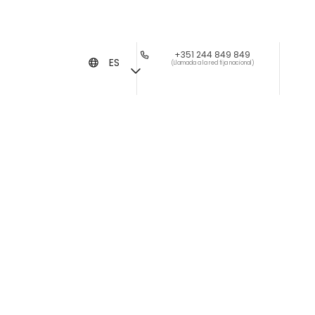
+351 244 849 849
ES
(Llamada a la red fija nacional)