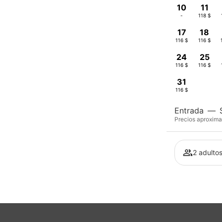
10
11
-
118 $
17
18
116 $
116 $
24
25
116 $
116 $
31
116 $
Entrada
—
Precios aproxima
2 adultos