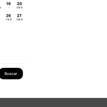
19
20
$
-
108 $
26
27
118 $
108 $
Buscar