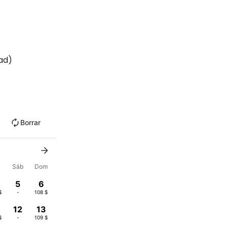
dad)
Borrar
Sáb
Dom
5
6
$
-
108 $
12
13
$
-
109 $