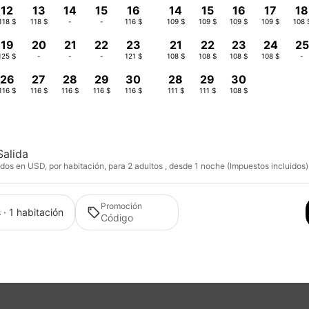
12
13
14
15
16
14
15
16
17
18
118 $
118 $
-
-
116 $
109 $
109 $
109 $
109 $
108 
19
20
21
22
23
21
22
23
24
25
125 $
-
-
-
121 $
108 $
108 $
108 $
108 $
-
26
27
28
29
30
28
29
30
116 $
116 $
116 $
116 $
116 $
111 $
111 $
108 $
Salida
dos en USD, por habitación, para 2 adultos , desde 1 noche (Impuestos incluidos)
Promoción
 · 1 habitación