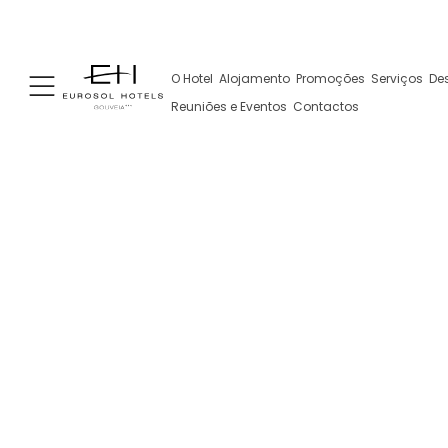
+351 238 491 010
+351 962 108 356
Av. 1º de M
(Chamada para a rede fixa nacional)
(contacto via WhatsApp, pode
O Hotel
Alojamento
Promoções
Serviços
De
implicar custos)
Reuniões e Eventos
Contactos