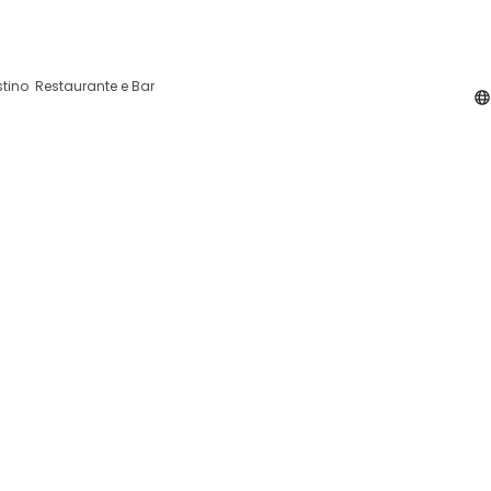
aio 6290 - 541 Gouveia Serra da Estrela - Portugal
stino
Restaurante e Bar