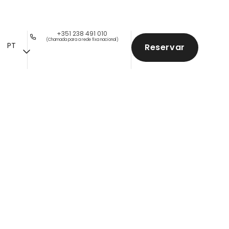
+351 238 491 010
(Chamada para a rede fixa nacional)
PT
Reservar