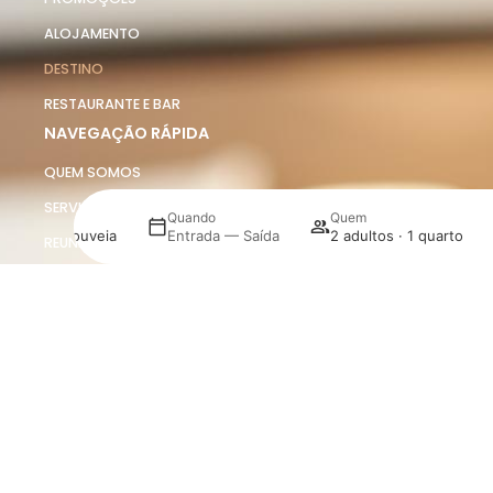
ALOJAMENTO
DESTINO
RESTAURANTE E BAR
NAVEGAÇÃO RÁPIDA
QUEM SOMOS
SERVIÇOS CORPORATE
REUNIÕES E EVENTOS
EMPREGO
CONTACTOS
JORGINHO
SUSTENTABILIDADE
DETALHES E POLÍTICAS
AVISO LEGAL
TERMOS DE CONDIÇÕES E VENDAS