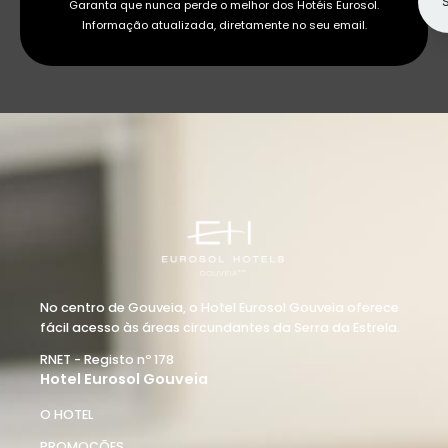
Garanta que nunca perde o melhor dos Hotéis Eurosol.
Informação atualizada, diretamente no seu email.
Onde
Quando
Quem
Eurosol Gouveia
Entrada — Saída
2 adultos · 1 quarto
Gerir a minha reserva
No centro de Gouveia, o Hotel Eurosol Gouveia oferece
fácil acesso às áreas circundantes da Serra da Estrela.
RNET - Registo nº 178
Hotel Eurosol Gouveia
O HOTEL
PROMOÇÕES