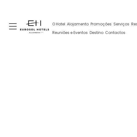
+351 249 887 300
+351 962 108 343
Rua José A
(Chamada para a rede fixa nacional)
(Contacto via WhatsApp, pode implicar
O Hotel
Alojamento
Promoções
Serviços
Re
custos)
Reuniões e Eventos
Destino
Contactos