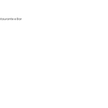
fonso 2380-092 Alcanena Portugal
staurante e Bar