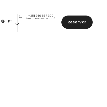
+351 249 887 300
(Chamada para a rede fixa nacional)
PT
Reservar