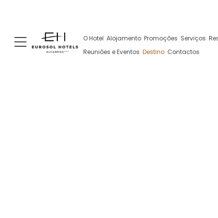
+351 249 887 300
+351 962 108 343
Rua José A
O Hotel
Alojamento
Promoções
Serviços
Re
(Chamada para a rede fixa nacional)
(Contacto via WhatsApp, pode implicar
custos)
Reuniões e Eventos
Destino
Contactos
Alcanena: 