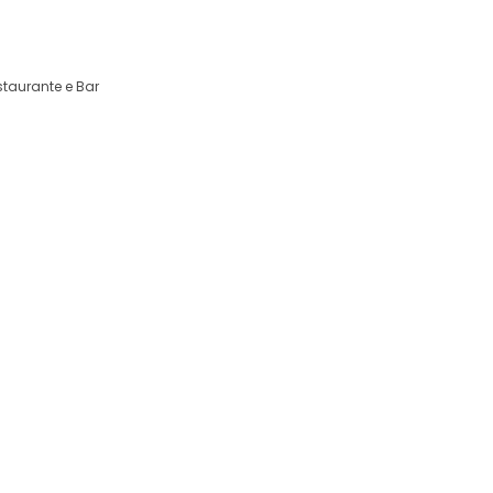
fonso 2380-092 Alcanena Portugal
staurante e Bar
Uma terra de história
Um destino à espera de ser vivido