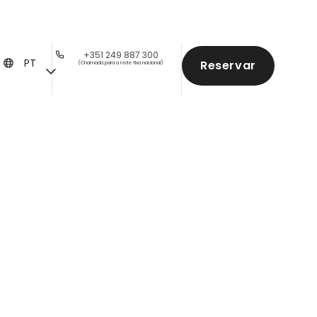
+351 249 887 300
PT
Reservar
(Chamada para a rede fixa nacional)
 e natureza