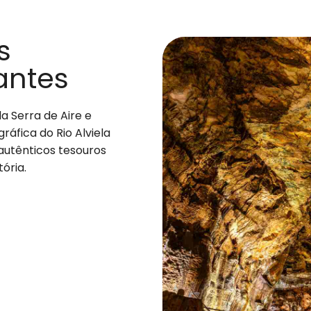
s
antes
a Serra de Aire e
gráfica do Rio Alviela
autênticos tesouros
ória.