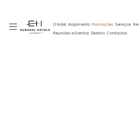
+351 249 887 300
+351 962 108 343
Rua José A
(Chamada para a rede fixa nacional)
(Contacto via WhatsApp, pode implicar
O Hotel
Alojamento
Promoções
Serviços
Re
custos)
Reuniões e Eventos
Destino
Contactos
Promoções Ex