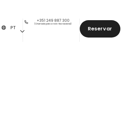
+351 249 887 300
(Chamada para a rede fixa nacional)
PT
Reservar
osol Alcanena
o