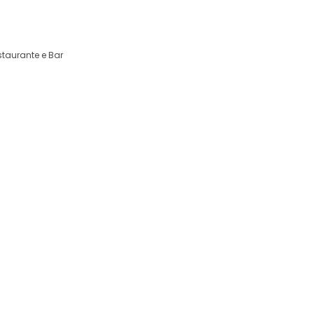
fonso 2380-092 Alcanena Portugal
staurante e Bar
clusivas no Hotel Eur
Faça a sua estada valer cada segund