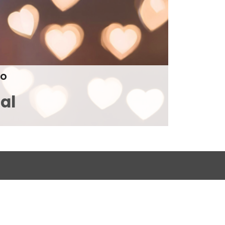
CO
al
Subscrever