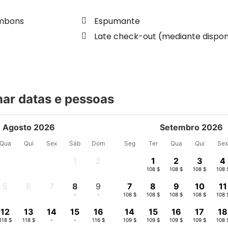
ombons
Espumante
Late check-out (mediante dispon
nar datas e pessoas
Agosto 2026
Setembro 2026
Qua
Qui
Sex
Sáb
Dom
Seg
Ter
Qua
Qui
Se
1
2
1
2
3
4
-
-
108 $
108 $
108 $
108 
5
6
7
8
9
7
8
9
10
11
-
-
-
-
-
108 $
108 $
108 $
108 $
108 
12
13
14
15
16
14
15
16
17
18
118 $
118 $
-
-
116 $
109 $
109 $
109 $
109 $
108 