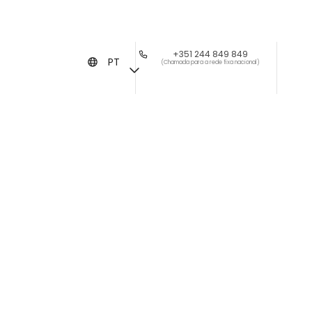
+351 244 849 849
PT
(Chamada para a rede fixa nacional)