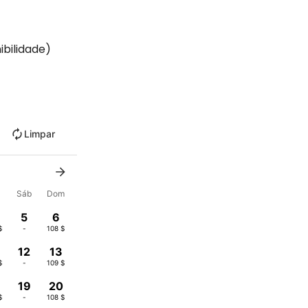
ibilidade)
Limpar
x
Sáb
Dom
5
6
$
-
108 $
12
13
$
-
109 $
19
20
$
-
108 $