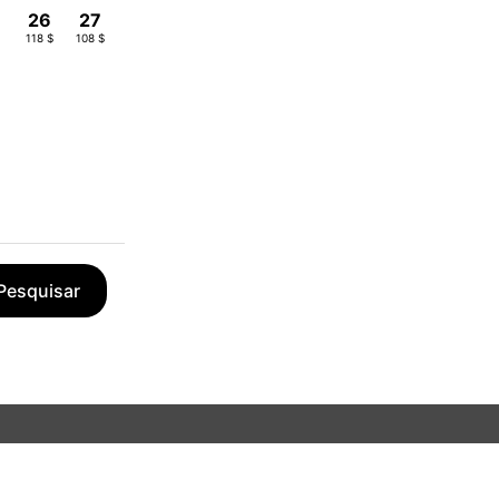
26
27
118 $
108 $
Pesquisar