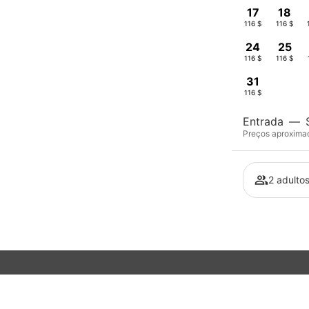
17
18
116 $
116 $
24
25
116 $
116 $
31
116 $
Entrada
—
Preços aproximado
2 adultos
Subscreva a nossa newsletter