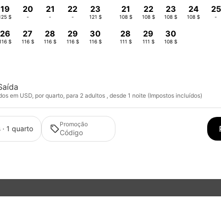
19
20
21
22
23
21
22
23
24
25
125 $
-
-
-
121 $
108 $
108 $
108 $
108 $
-
26
27
28
29
30
28
29
30
116 $
116 $
116 $
116 $
116 $
111 $
111 $
108 $
Saída
s em USD, por quarto, para 2 adultos , desde 1 noite (Impostos incluídos)
Promoção
 · 1 quarto