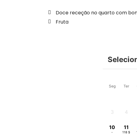
Doce receção no quarto com b
Fruta
Selecio
Seg
Ter
3
4
-
-
10
11
-
118 $