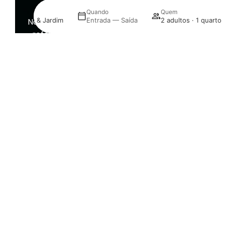
Especiais
de
Quando
Quem
tome a sua
rosol Leiria & Jardim
Entrada — Saída
2 adultos · 1 quarto
ambiente
Descubra as promoções especiais
Bar.
Eurosol Residence Hotel Apartame
Aproveite ofertas exclusivas e reserve
estada com condições únicas.
Saber mais