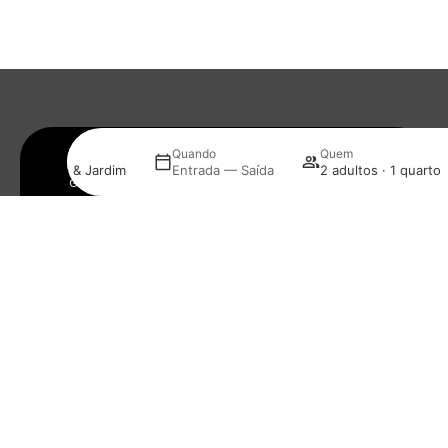
Subscreva a nossa newsletter
Garanta que nunca perde o melhor dos Hotéis Eurosol.
Informação atualizada, diretamente no seu email.