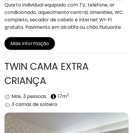
condicionado, aquecimento central, amenities, WC
completo, secador de cabelo e internet WI-FI
gratuita. Pavimento em alcatifa ou chão flutuante.
Mais informação
TWIN CAMA EXTRA
CRIANÇA
2
Max. 3 pessoas
17m
3 camas de solteiro
de
Quando
Quem
rosol Leiria & Jardim
Entrada — Saída
2 adultos · 1 quarto