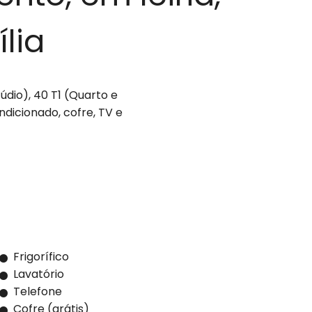
lia
údio), 40 T1 (Quarto e
ondicionado, cofre, TV e
Frigorífico
Lavatório
Telefone
Cofre (grátis)