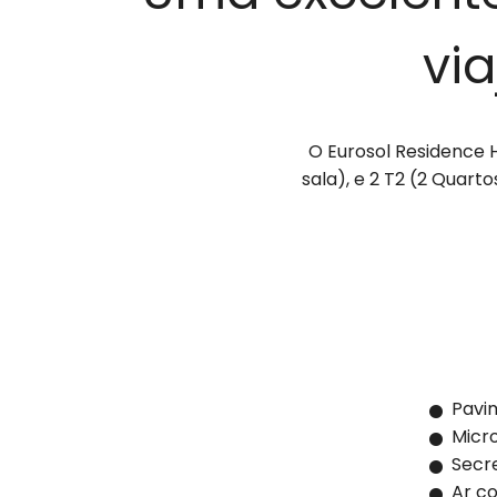
vi
O Eurosol Residence H
sala), e 2 T2 (2 Quarto
Pavi
Micr
Secre
Ar co