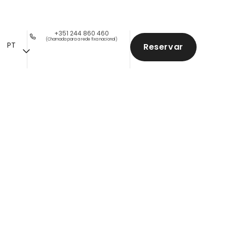
+351 244 860 460
(Chamada para a rede fixa nacional)
PT
Reservar
rtamento
iria