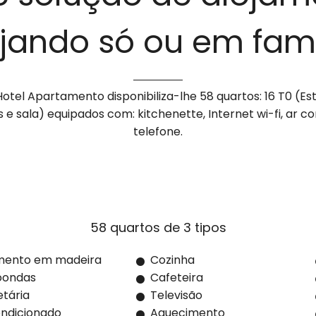
ajando só ou em famí
otel Apartamento disponibiliza-lhe 58 quartos: 16 T0 (Est
s e sala) equipados com: kitchenette, Internet wi-fi, ar c
telefone.
mento em madeira
Cozinha
oondas
Cafeteira
tária
Televisão
ndicionado
Aquecimento