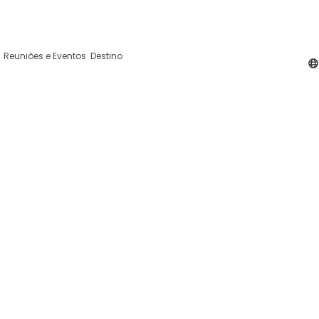
da Iniciativa, 13 2410-098 Leiria Portugal
Reuniões e Eventos
Destino
 Residence Hotel Apa
forto e Acesso Rápido ao Centro de Le