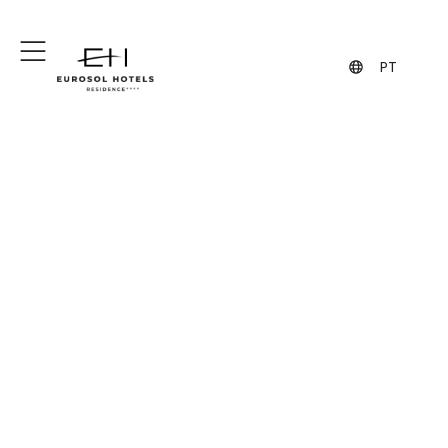
+351 244 860 460
+351 962 108 454
(Chamada para a rede fixa nacional)
(Contacto via WhatsApp, pode
implicar custos)
PT
Leiria é o ponto de
encontro entre o Norte
e o Sul
Eurosol Residence Hotel Apartamento