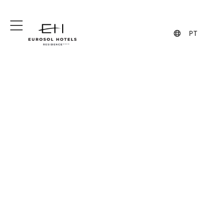
+351 244 860 460
+351 962 108 454
(Chamada para a rede fixa nacional)
(Contacto via WhatsApp, pode
implicar custos)
PT
No 10º Andar, Petiscos
e Eventos Com Vista
Sobre a Cidade
Eurosol Residence Hotel Apartamento