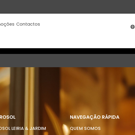
s Correia da Silva 2410-117 - Leiria Portugal
moções
Contactos
l. Informação atualizada, diretamente no seu
UROSOL
NAVEGAÇÃO RÁPIDA
SOL LEIRIA & JARDIM
QUEM SOMOS