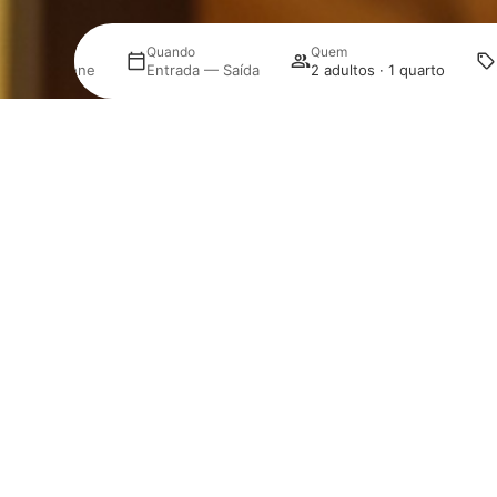
Onde
Quando
Quem
Selecione
Entrada — Saída
2 adultos · 1 quarto
Gerir a minha reserva
O Grupo NOV Turismo dispõe de cinco hotéis de 3 e 4
estrelas, oferecendo experiências únicas conforme o
seu destino e preferência.
HOTÉIS EUROSOL
HOTEL EUROSOL LEIRIA & JARDIM
EUROSOL RESIDENCE HOTEL APARTAMENTO
HOTEL EUROSOL ALCANENA
HOTEL EUROSOL SEIA CAMELO
HOTEL EUROSOL GOUVEIA
NAVEGAÇÃO RÁPIDA